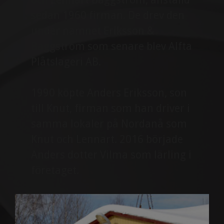
sedan 1960 firman. De drev den
under namnet Eriksson &
Baggström som senare blev Alfta
Plåtslageri AB.
1990 köpte Anders Eriksson, son
till Knut, firman som han driver i
samma lokaler på Nordanå som
Knut och Lennart. 2016 började
Anders dotter Vilma som lärling i
företaget.