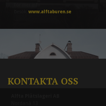
För mer info
besök:
www.alftaburen.se
KONTAKTA OSS
Alfta Plåtslageri AB
Nordanå 13