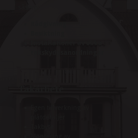
såsom:
Rådgivning
Besiktning
Installationer av olika
takskyddsanordningar
Takarbete
Egen tillverkning av
plåtdetaljer
Takbyte
Montering av