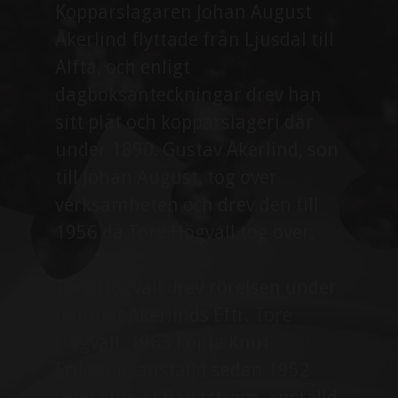
Kopparslagaren Johan August
Åkerlind flyttade från Ljusdal till
Alfta, och enligt
dagboksanteckningar drev han
sitt plåt och kopparslageri där
under 1890. Gustav Åkerlind, son
till Johan August, tog över
verksamheten och drev den till
1956 då Tore Högvall tog över.
​​​​​​​Tore Högvall drev rörelsen under
namnet Åkerlinds Eftr. Tore
Högvall. 1963 köpte Knut
Eriksson, anställd sedan 1952
och Lennart Baggström, anställd