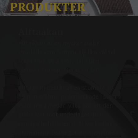
PRODUKTER
Alftaåkan
Alftaåkan är en mycket stabil
snösläde som lämpar sig lika väl till
stora som små ytor, där snön
behöver transporteras en bit.
Alftaåkan består av en stomme av
19 mm stålrör, pulverlackade i svart
kulör med medar, vilka gör att den
glider lätt mot underlaget. Den
rymliga behållaren är tillverkad av
aluminium. Detta gör att snön inte