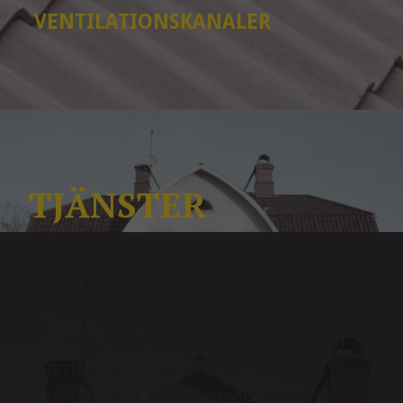
VENTILATIONSKANALER
TJÄNSTER
Taksäkerhet
Vi har personal med
sakkunnighetsbevis. Vi kan därför
erbjuda er kvalificerad service
inom hela takskyddsområdet