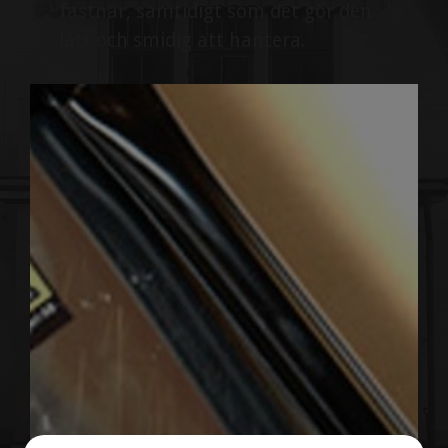
fastnar, samtidigt som det gör den
lätt och smidig att hantera.
Alftaåkan
Alftaåkan är en mycket stabil
snösläde som lämpar sig lika väl till
stora som små ytor, där snön
behöver transporteras en bit.
Alftaåkan består av en stomme av
19 mm stålrör, pulverlackade i svart
kulör med medar, vilka gör att den
glider lätt mot underlaget. Den
rymliga behållaren är tillverkad av