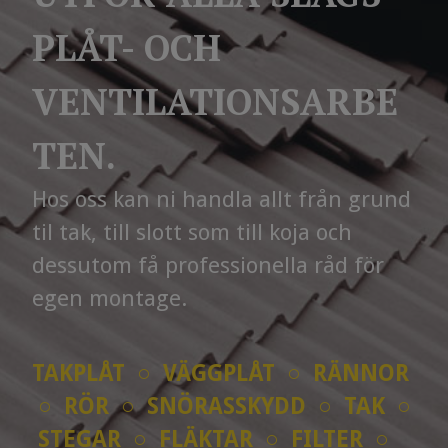
PLÅT- OCH
VENTILATIONSARBE
TEN.
Hos oss kan ni handla allt från grund
til tak, till slott som till koja och
dessutom få professionella råd för
egen montage.
TAKPLÅT ○ VÄGGPLÅT ○ RÄNNOR
○ RÖR ○ SNÖRASSKYDD ○ TAK ○
STEGAR ○ FLÄKTAR ○ FILTER ○