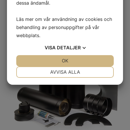
dessa ändamål.
Läs mer om vår användning av cookies och
behandling av personuppgifter på vår
webbplats.
VISA
DETALJER
JA
NEJ
OK
JA
NEJ
NÖDVÄNDIG
INSTÄLLNINGAR
AVVISA ALLA
JA
NEJ
JA
NEJ
MARKNADSFÖRING
STATISTIK